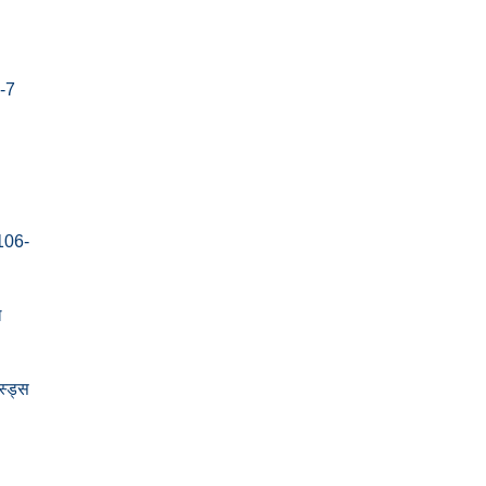
-7
106-
ल
स्ड्स