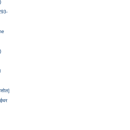
)
293-
ne
)
ड
ेसोल]
 ईथर