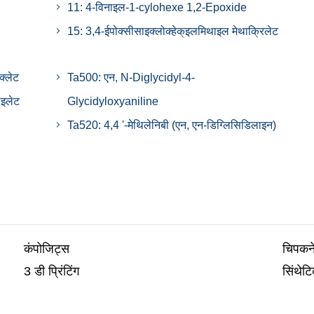
11: 4-विनाइल-1-cylohexe 1,2-Epoxide
15: 3,4-ईपोक्सीसाइक्लोक्हेक्इलमिथाइल मेथाक्रिलेट
क्लेट
Ta500: एन, N-Diglycidyl-4-
ाइलेट
Glycidyloxyaniline
Ta520: 4,4 '-मेथिलेनिबी (एन, एन-डिग्लिसिडिलाइन)
कंपोजिट्स
चिपकने
3 डी प्रिंटिंग
सिंथेट