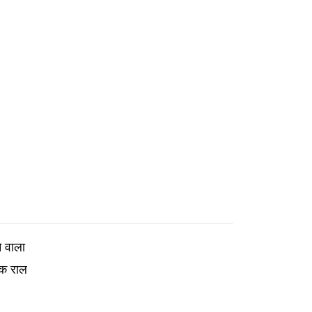
 वाला
िक राल