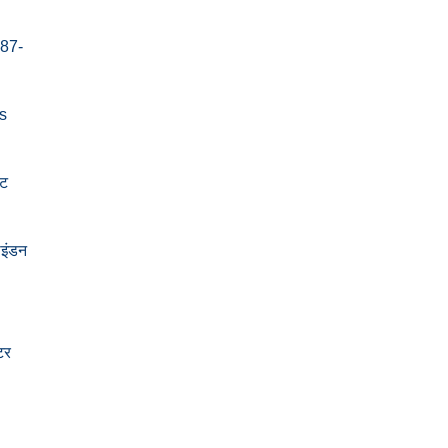
-87-
s
ेट
इंडन
टर