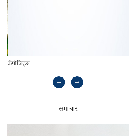
कंपोजिट्स
चि
कंपोजिट्स


समाचार