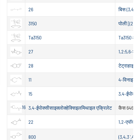
26
बिस (3,4-E
3150
पोली [(2-ऑक
Ta3150
Ta3150 और t
27
1,2:5,6-डाय
28
टेट्राहाइड्
11
4-विनाइल-1
15
3,4-ईपोक्सी
16
3,4-ईपोक्सीसाइक्लोक्हेक्सिइलमिथाइल एक्रिलेट
कैस 64630-
22
1,2-एपॉक्स
800
(3,4,3 ',4'