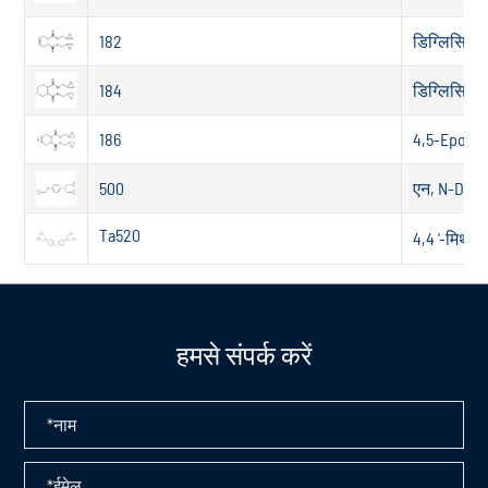
182
डिग्लिसिडिल
184
डिग्लिसिडिल
186
4,5-Epoxyc
500
एन, N-Digly
Ta520
4,4 '-मिथाइ
हमसे संपर्क करें